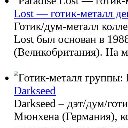
Lost — готик-металл д
Готик/дум-металл колле
Lost был основан в 198
(Великобритания). На 
Darkseed
Darkseed – дэт/дум/гот
Мюнхена (Германия), к