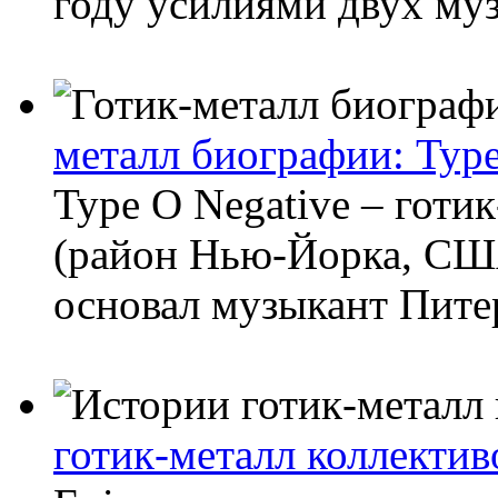
году усилиями двух му
металл биографии: Type
Type O Negative – готи
(район Нью-Йорка, США
основал музыкант Питер
готик-металл коллектив