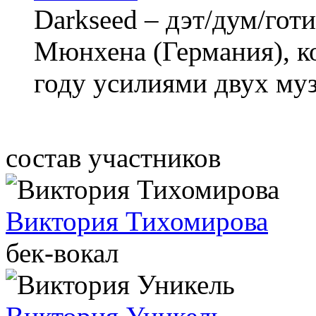
Darkseed – дэт/дум/гот
Мюнхена (Германия), к
году усилиями двух му
состав участников
Виктория Тихомирова
бек-вокал